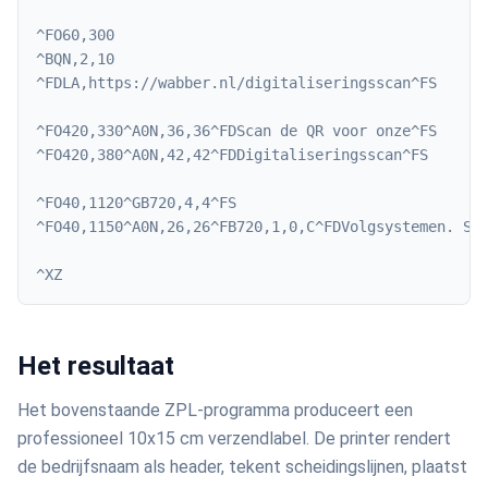
^FO60,300

^BQN,2,10

^FDLA,https://wabber.nl/digitaliseringsscan^FS

^FO420,330^A0N,36,36^FDScan de QR voor onze^FS

^FO420,380^A0N,42,42^FDDigitaliseringsscan^FS

^FO40,1120^GB720,4,4^FS

^FO40,1150^A0N,26,26^FB720,1,0,C^FDVolgsystemen. Sli
^XZ
Het resultaat
Het bovenstaande ZPL-programma produceert een
professioneel 10x15 cm verzendlabel. De printer rendert
de bedrijfsnaam als header, tekent scheidingslijnen, plaatst