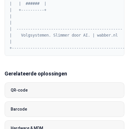
|   |  ######  |                                   |
|   +----------+                                   |
|                                                  |
|                                                  |
|  ----------------------------------------------  |
|    Volgsystemen. Slimmer door AI. | wabber.nl    |
|                                                  |
+--------------------------------------------------
Gerelateerde oplossingen
QR-code
Barcode
Hardware & MDM