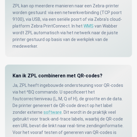
ZPL kan op meerdere manieren naar een Zebra-printer
worden gestuurd: via een netwerkverbinding (TCP poort
9100), via USB, via een seriële poort of via Zebra's cloud-
platform Zebra PrintConnect. In het
WMS
van Wabber
wordt ZPL automatisch via het netwerk naar de juiste
printer gestuurd op basis van de werkplek van de
medewerker.
Kan ik ZPL combineren met QR-codes?
Ja, ZPL heeft ingebouwde ondersteuning voor QR-codes
via het ^BQ commando. U specificeert het
foutcorrectieniveau (L, M, Q of H), de grootte en de data.
De printer genereert de QR-code direct op het label
zonder externe
software
. Dit wordt in de praktijk veel
gebruikt voor track-and-trace labels, waarbij de QR-code
een URL bevat die linkt naar real-time zendinginformatie.
Voor het vooraf testen of genereren van QR-codes is