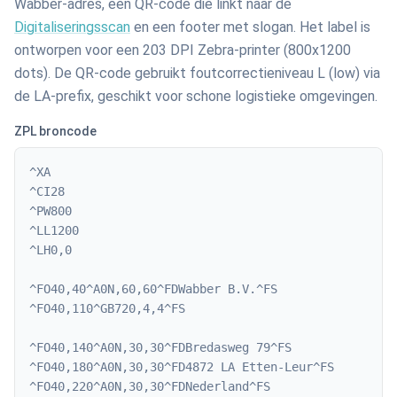
Wabber-adres, een QR-code die linkt naar de
Digitaliseringsscan
en een footer met slogan. Het label is
ontworpen voor een 203 DPI Zebra-printer (800x1200
dots). De QR-code gebruikt foutcorrectieniveau L (low) via
de LA-prefix, geschikt voor schone logistieke omgevingen.
ZPL broncode
^XA

^CI28

^PW800

^LL1200

^LH0,0

^FO40,40^A0N,60,60^FDWabber B.V.^FS

^FO40,110^GB720,4,4^FS

^FO40,140^A0N,30,30^FDBredasweg 79^FS

^FO40,180^A0N,30,30^FD4872 LA Etten-Leur^FS

^FO40,220^A0N,30,30^FDNederland^FS
