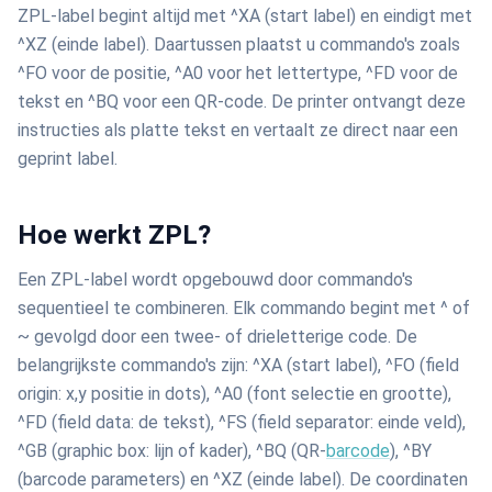
ZPL-label begint altijd met ^XA (start label) en eindigt met
^XZ (einde label). Daartussen plaatst u commando's zoals
^FO voor de positie, ^A0 voor het lettertype, ^FD voor de
tekst en ^BQ voor een QR-code. De printer ontvangt deze
instructies als platte tekst en vertaalt ze direct naar een
geprint label.
Hoe werkt ZPL?
Een ZPL-label wordt opgebouwd door commando's
sequentieel te combineren. Elk commando begint met ^ of
~ gevolgd door een twee- of drieletterige code. De
belangrijkste commando's zijn: ^XA (start label), ^FO (field
origin: x,y positie in dots), ^A0 (font selectie en grootte),
^FD (field data: de tekst), ^FS (field separator: einde veld),
^GB (graphic box: lijn of kader), ^BQ (QR-
barcode
), ^BY
(barcode parameters) en ^XZ (einde label). De coordinaten