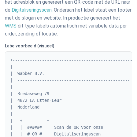
het adresblok en genereert een QR-code met de URL naar
de
Digitaliseringsscan
. Onderaan het label staat een footer
met de slogan en website. In productie genereert het
WMS
dit type labels automatisch met variabele data per
order, zending of locatie.
Labelvoorbeeld (visueel)
+--------------------------------------------------+
|                                                  |
|  Wabber B.V.                                     |
|  ----------------------------------------------  |
|                                                  |
|  Bredaseweg 79                                   |
|  4872 LA Etten-Leur                              |
|  Nederland                                       |
|                                                  |
|   +----------+                                   |
|   |  ######  |  Scan de QR voor onze             |
|   |  # QR #  |  Digitaliseringsscan              |