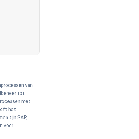
rnprocessen van
dbeheer tot
 processen met
eft het
en zijn SAP,
n voor