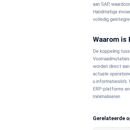
aan SAP, waardoor
Handmatige invoer
volledig geintegr
Waarom is E
De koppeling tus
Voorraadmutaties 
worden direct aa
actuele operation
u informatiesilo'
ERP-platforms en 
minimaliseren.
Gerelateerde o