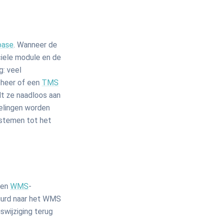
base
. Wanneer de
ciele module en de
g: veel
eheer of een
TMS
t ze naadloos aan
elingen worden
ystemen tot het
een
WMS
-
uurd naar het WMS
swijziging terug