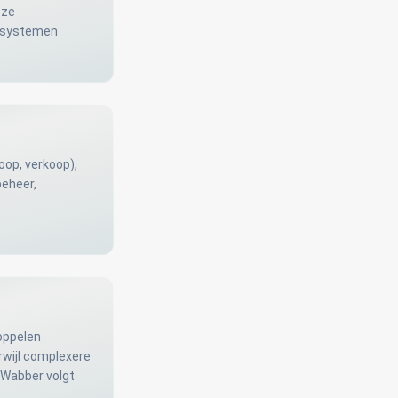
oze
e systemen
oop, verkoop),
beheer,
koppelen
rwijl complexere
 Wabber volgt