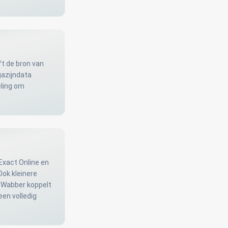
ft de bron van
azijndata
eling om
 Exact Online en
Ook kleinere
. Wabber koppelt
en volledig