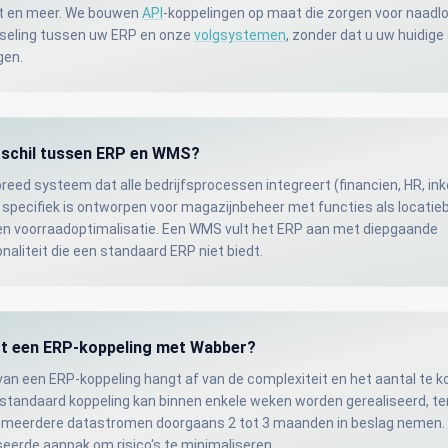
t en meer. We bouwen
API
-koppelingen op maat die zorgen voor naadl
seling tussen uw ERP en onze
volgsystemen
, zonder dat u uw huidig
gen.
erschil tussen ERP en WMS?
reed systeem dat alle bedrijfsprocessen integreert (financien, HR, ink
specifiek is ontworpen voor magazijnbeheer met functies als locatie
n voorraadoptimalisatie. Een WMS vult het ERP aan met diepgaande
aliteit die een standaard ERP niet biedt.
rt een ERP-koppeling met Wabber?
 van een ERP-koppeling hangt af van de complexiteit en het aantal te 
standaard koppeling kan binnen enkele weken worden gerealiseerd, te
t meerdere datastromen doorgaans 2 tot 3 maanden in beslag nemen.
seerde aanpak om risico's te minimaliseren.