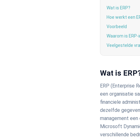
Wat is ERP?
Hoe werkt een 
Voorbeeld
Waarom is ERP-in
Veelgestelde vr
Wat is ERP
ERP (Enterprise R
een organisatie s
financiele admini
dezelfde gegevens
management een c
Microsoft Dynamic
verschillende bed