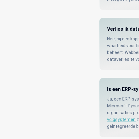
Verlies ik da
Nee, bij een kop
waarheid voor fi
beheert. Wabber
dataverlies te 
Is een ERP-s
Ja, een ERP-syst
Microsoft Dynam
organisaties pr
volgsystemen
z
geintegreerde be