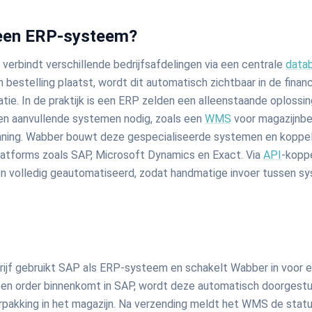
een ERP-systeem?
erbindt verschillende bedrijfsafdelingen via een centrale
data
 bestelling plaatst, wordt dit automatisch zichtbaar in de finan
tie. In de praktijk is een ERP zelden een alleenstaande oplossin
en aanvullende systemen nodig, zoals een
WMS
voor magazijnb
nning. Wabber bouwt deze gespecialiseerde systemen en koppel
atforms zoals SAP, Microsoft Dynamics en Exact. Via
API
-kopp
en volledig geautomatiseerd, zodat handmatige invoer tussen s
drijf gebruikt SAP als ERP-systeem en schakelt Wabber in voor 
een order binnenkomt in SAP, wordt deze automatisch doorgest
erpakking in het magazijn. Na verzending meldt het WMS de statu