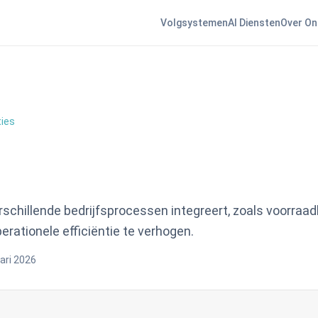
Volgsystemen
AI Diensten
Over On
ties
rschillende bedrijfsprocessen integreert, zoals voorraad
erationele efficiëntie te verhogen.
ari 2026