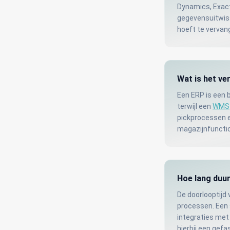
Dynamics, Exac
gegevensuitwis
hoeft te vervan
Wat is het v
Een ERP is een b
terwijl een
WMS
pickprocessen e
magazijnfunction
Hoe lang duu
De doorlooptijd
processen. Een 
integraties me
hierbij een gefa