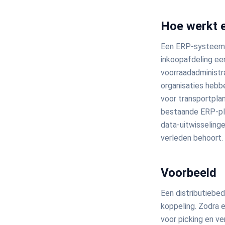
Hoe werkt 
Een ERP-systeem v
inkoopafdeling een
voorraadadministra
organisaties hebb
voor transportpla
bestaande ERP-pl
data-uitwisseling
verleden behoort.
Voorbeeld
Een distributiebe
koppeling. Zodra 
voor picking en v