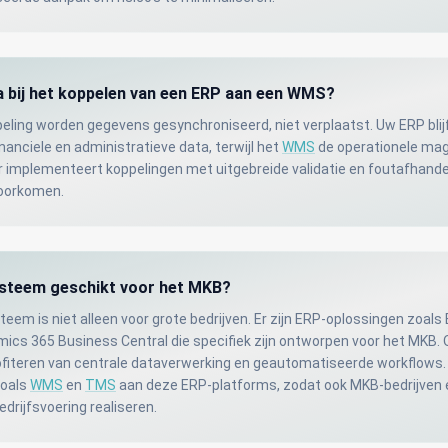
ta bij het koppelen van een ERP aan een WMS?
peling worden gegevens gesynchroniseerd, niet verplaatst. Uw ERP blij
nanciele en administratieve data, terwijl het
WMS
de operationele mag
 implementeert koppelingen met uitgebreide validatie en foutafhand
voorkomen.
ysteem geschikt voor het MKB?
eem is niet alleen voor grote bedrijven. Er zijn ERP-oplossingen zoals
ics 365 Business Central die specifiek zijn ontworpen voor het MKB. 
ofiteren van centrale dataverwerking en geautomatiseerde workflows
oals
WMS
en
TMS
aan deze ERP-platforms, zodat ook MKB-bedrijven e
drijfsvoering realiseren.