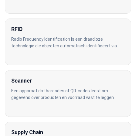
te scannen is, veelgebruikt in logistiek, voorraadbeheer en
track-and-trace.
RFID
Radio Frequency Identification is een draadloze
technologie die objecten automatisch identificeert via
radiogolven, zonder dat direct zicht of contact nodig is.
Scanner
Een apparaat dat barcodes of QR-codes leest om
gegevens over producten en voorraad vast te leggen.
Supply Chain