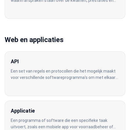
waarin afspraken staan over de kwaliteit, prestaties en
beschikbaarheid van de service.
Web en applicaties
API
Een set van regels en protocollen die het mogelijk maakt
voor verschillende softwareprogramma's om met elkaar
te communiceren. Dit is essentieel voor het integreren
van software zoals een WMS met andere systemen.
Applicatie
Een programma of software die een specifieke taak
uitvoert, zoals een mobiele app voor voorraadbeheer of