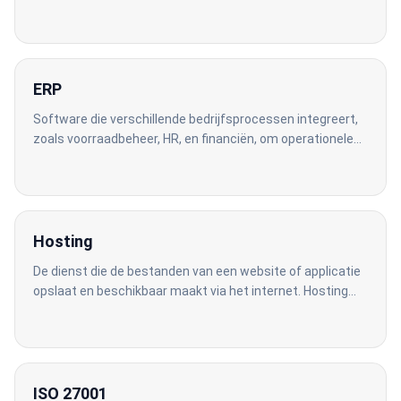
oogopslag inzicht hebben in bedrijfsprestaties.
ERP
Software die verschillende bedrijfsprocessen integreert,
zoals voorraadbeheer, HR, en financiën, om operationele
efficiëntie te verhogen.
Hosting
De dienst die de bestanden van een website of applicatie
opslaat en beschikbaar maakt via het internet. Hosting
zorgt ervoor dat de website altijd toegankelijk is voor
gebruikers.
ISO 27001