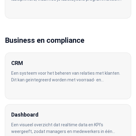
definieert inclusief tekst, barcodes, QR-codes en
grafische elementen.
Business en compliance
CRM
Een systeem voor het beheren van relaties met klanten.
Dit kan geïntegreerd worden met voorraad- en
ordersystemen om klantinformatie actueel te houden.
Dashboard
Een visueel overzicht dat realtime data en KPI's
weergeeft, zodat managers en medewerkers in één