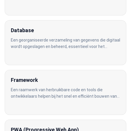
een webapplicatie voor orderverwerking.
Database
Een georganiseerde verzameling van gegevens die digitaal
wordt opgeslagen en beheerd, essentieel voor het
opslaan van klant-, voorraad- en orderinformatie.
Framework
Een raamwerk van herbruikbare code en tools die
ontwikkelaars helpen bij het snel en efficiënt bouwen van
softwaretoepassingen. Voorbeelden zijn Laravel voor PHP
en .NET voor C#.
PWA (Progressive Web App)