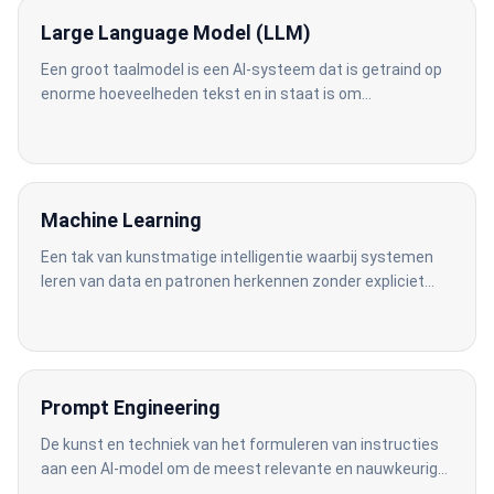
Large Language Model (LLM)
Een groot taalmodel is een AI-systeem dat is getraind op
enorme hoeveelheden tekst en in staat is om
mensachtige tekst te begrijpen en te genereren.
Machine Learning
Een tak van kunstmatige intelligentie waarbij systemen
leren van data en patronen herkennen zonder expliciet
geprogrammeerd te worden voor elke taak.
Prompt Engineering
De kunst en techniek van het formuleren van instructies
aan een AI-model om de meest relevante en nauwkeurige
antwoorden te verkrijgen.