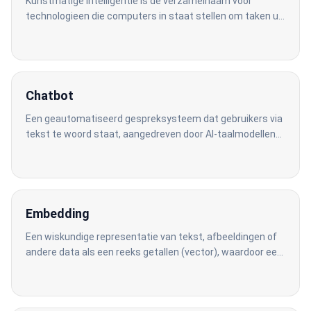
Kunstmatige intelligentie is de verzamelnaam voor
technologieen die computers in staat stellen om taken uit
te voeren die normaal menselijk denkvermogen vereisen,
zoals taalverwerking, patroonherkenning en
besluitvorming.
Chatbot
Een geautomatiseerd gespreksysteem dat gebruikers via
tekst te woord staat, aangedreven door AI-taalmodellen
om natuurlijke en relevante antwoorden te geven.
Embedding
Een wiskundige representatie van tekst, afbeeldingen of
andere data als een reeks getallen (vector), waardoor een
AI-systeem de betekenis ervan kan begrijpen en
vergelijken.