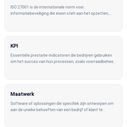
ISO 27001 is de internationale norm voor
informatiebeveiliging die eisen stelt aan het opzetten,
implementeren en onderhouden van een Information
Security Management System (ISMS).
KPI
Essentiële prestatie-indicatoren die bedrijven gebruiken
om het succes van hun processen, zoals voorraadbeheer,
te meten.
Maatwerk
Software of oplossingen die specifiek zijn ontworpen om
aan de unieke behoeften van een bedrijf of klant te
voldoen.