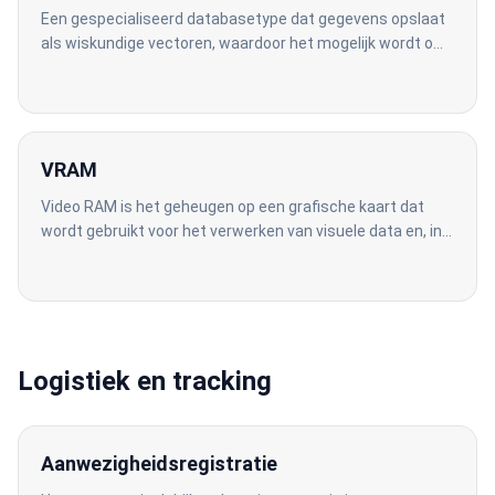
Een gespecialiseerd databasetype dat gegevens opslaat
als wiskundige vectoren, waardoor het mogelijk wordt om
op betekenis te zoeken in plaats van op exacte
woordovereenkomsten.
VRAM
Video RAM is het geheugen op een grafische kaart dat
wordt gebruikt voor het verwerken van visuele data en, in
de context van AI, voor het draaien van grote
taalmodellen.
Logistiek en tracking
Aanwezigheidsregistratie