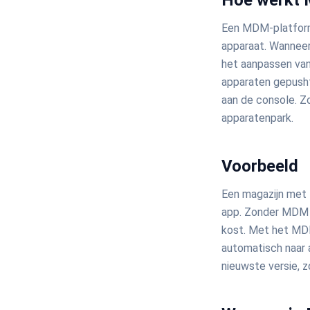
Hoe werkt
Een MDM-platform
apparaat. Wanneer
het aanpassen van
apparaten gepusht
aan de console. Zo
apparatenpark.
Voorbeeld
Een magazijn met 
app. Zonder MDM 
kost. Met het MDM
automatisch naar 
nieuwste versie, z