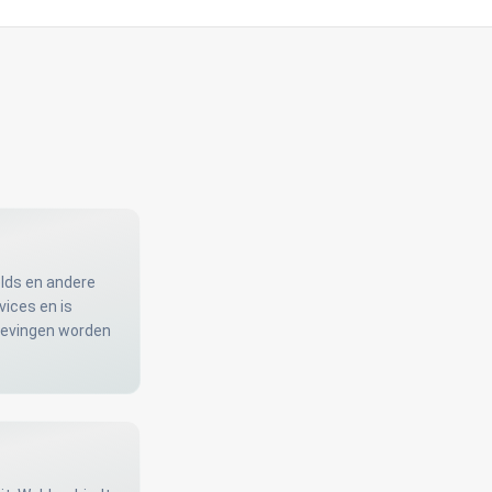
lds en andere
ices en is
mgevingen worden