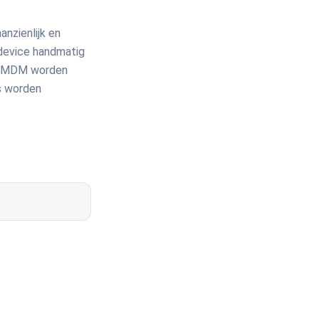
nzienlijk en
 device handmatig
et MDM worden
s worden