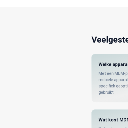
Veelgest
Welke appara
Met een MDM-pla
mobiele apparat
specifiek geopt
gebruikt.
Wat kost MD