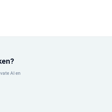
ken?
ivate AI en