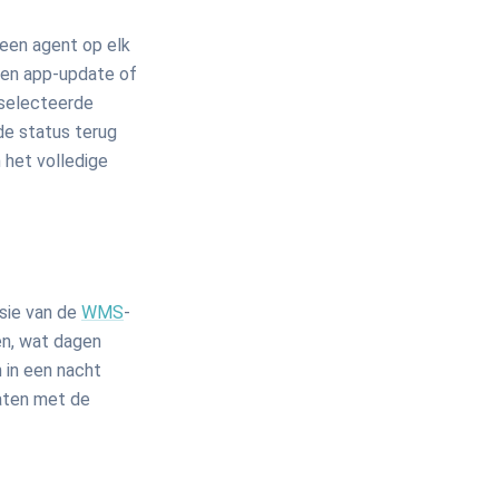
een agent op elk
 een app-update of
eselecteerde
de status terug
 het volledige
sie van de
WMS
-
n, wat dagen
 in een nacht
raten met de