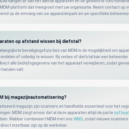
DM hangen af van het aantal apparaten en de gewenste functionalite
 MDM-platform dat meegroeit met uw organisatie. Neem contact op vo
temd op de omvang van uw apparatenpark en uw specifieke beheereis
aten op afstand wissen bij diefstal?
belangrijkste beveiligingsfuncties van MDM is de mogelijkheid om appa
endelen of volledig te wissen. Bij verlies of diefstal kan een beheerde
rect alle bedrijfsgegevens van het apparaat verwijderen, zodat gevoe
e handen valt.
M bij magazijnautomatisering?
tiseerd magazijn zijn scanners en handhelds essentieel voor het regi
gen. MDM zorgt ervoor dat al deze apparaten altijd de juiste
softwa
ebben. Wabber combineert MDM met ons
WMS
, zodat nieuwe scanners
 direct inzetbaar zijn op de werkvloer.