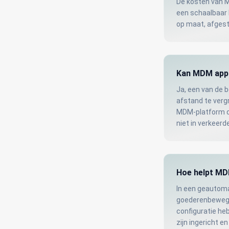
De kosten van M
een schaalbaar
op maat, afges
Kan MDM appar
Ja, een van de 
afstand te vergr
MDM-platform di
niet in verkeerd
Hoe helpt MD
In een geautoma
goederenbewegin
configuratie h
zijn ingericht en