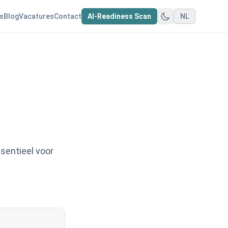
s
Blog
Vacatures
Contact
AI-Readiness Scan
NL
sentieel voor