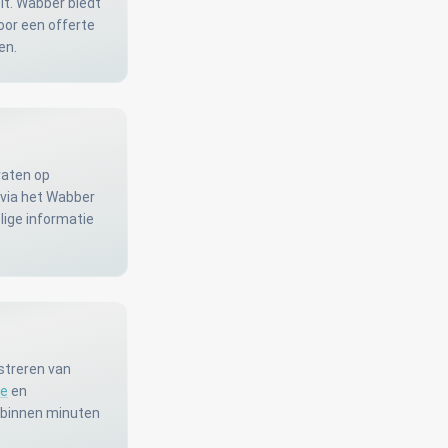
it. Wabber biedt
or een offerte
en.
raten op
r via het Wabber
lige informatie
streren van
re
en
 binnen minuten