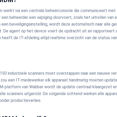
 MDM?
 werkt via een centrale beheerconsole die communiceert met 
 een beheerder een wijziging doorvoert, zoals het uitrollen van
 een beveiligingsinstelling, wordt deze automatisch naar alle g
. De agent op het device voert de opdracht uit en rapporteert 
 heeft de IT-afdeling altijd realtime overzicht van de status van
150 industriele scanners moet overstappen naar een nieuwe ver
zou een IT-medewerker elk apparaat handmatig moeten update
-platform van Wabber wordt de update centraal klaargezet en
alle scanners uitgerold. De volgende ochtend werken alle appa
onder productieverlies.