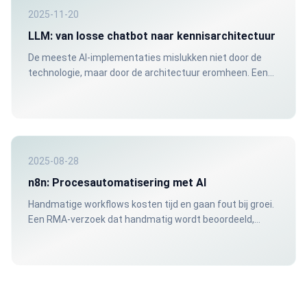
2025-11-20
LLM: van losse chatbot naar kennisarchitectuur
De meeste AI-implementaties mislukken niet door de
technologie, maar door de architectuur eromheen. Een
chatbot zonder gestructureerde kennisbron geeft
onbetrouwbare antwoorden. Dat kost vertrouwen: intern
en extern.
2025-08-28
n8n: Procesautomatisering met AI
Handmatige workflows kosten tijd en gaan fout bij groei.
Een RMA-verzoek dat handmatig wordt beoordeeld,
doorgerekend en bevestigd kost al snel een uur.
Automatisering brengt dat terug naar seconden.