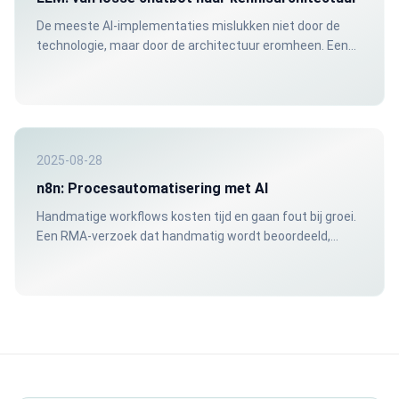
De meeste AI-implementaties mislukken niet door de
technologie, maar door de architectuur eromheen. Een
chatbot zonder gestructureerde kennisbron geeft
onbetrouwbare antwoorden. Dat kost vertrouwen: intern
en extern.
2025-08-28
n8n: Procesautomatisering met AI
Handmatige workflows kosten tijd en gaan fout bij groei.
Een RMA-verzoek dat handmatig wordt beoordeeld,
doorgerekend en bevestigd kost al snel een uur.
Automatisering brengt dat terug naar seconden.