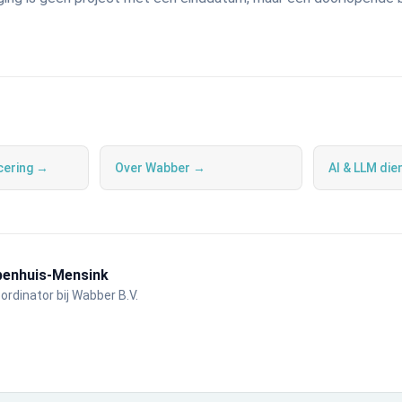
icering →
Over Wabber →
AI & LLM di
benhuis-Mensink
rdinator bij Wabber B.V.