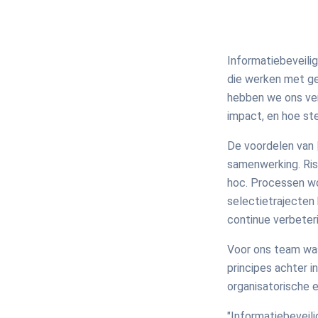
Informatiebeveili
die werken met ge
hebben we ons verd
impact, en hoe ste
De voordelen van
samenwerking. Ris
hoc. Processen wo
selectietrajecten 
continue verbeteri
Voor ons team was
principes achter i
organisatorische e
"Informatiebeveil