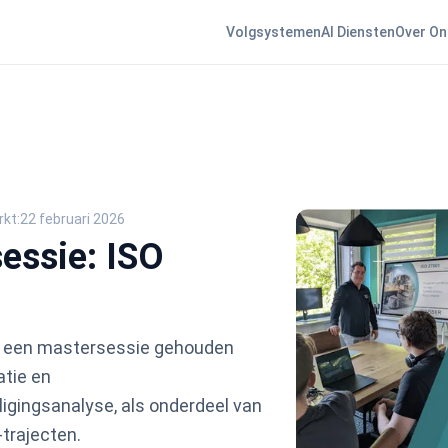
Volgsystemen
AI Diensten
Over On
rkt:
22 februari 2026
essie: ISO
 een mastersessie gehouden
atie en
ligingsanalyse, als onderdeel van
trajecten.