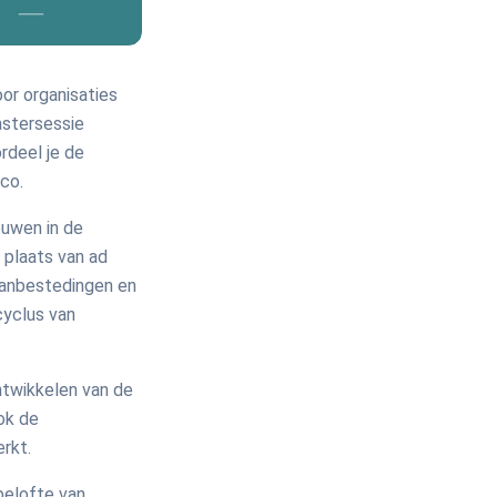
or organisaties
astersessie
rdeel je de
ico.
ouwen in de
 plaats van ad
 aanbestedingen en
cyclus van
ntwikkelen van de
ook de
erkt.
belofte van