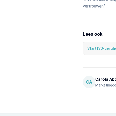
vertrouwen."
Lees ook
Start ISO-certif
Carola Ab
CA
Marketingcoo