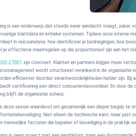
ging is een onderwerp dat steeds meer aandacht vraagt, zeker vo
voelige klantdata en kritieke systemen. Tijdens onze interne m
iept in risicoanalyse: hoe identificeer je bedreigingen, hoe beoo
l je effectieve maatregelen op die proportioneel zijn aan het ris
ISO 27001
zijn concreet. Klanten en partners krijgen meer vertr
icomanagement wordt structureel verankerd in de organisatie in
rden efficienter doordat verantwoordelijkheden helder zijn. Bij
biedt certificering een direct concurrentievoordeel. En door de 
ng blijft de organisatie scherp.
 deze sessie waardevol om gezamenlijk een dieper begrip te o
nformatiebeveiliging. Niet alleen de technische kant, maar juist 
n menselijke factoren die bepalen of beveiliging in de praktijk w
iging is geen project met een einddatum, maar een doorlopende 