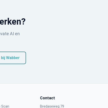
werken?
ivate AI en
 bij Wabber
Contact
s Scan
Bredaseweg 79